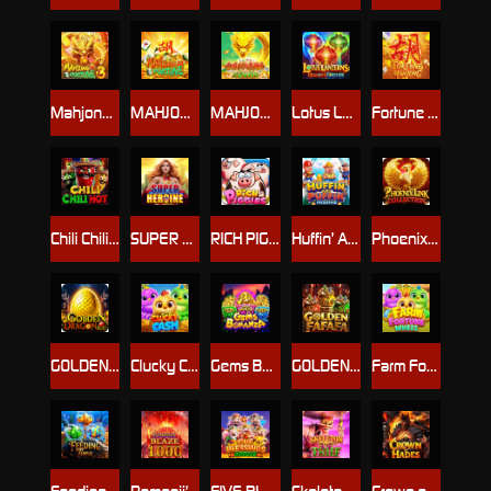
Mahjong Fortune 3
MAHJONG FORTUNE
MAHJONG BONUS
Lotus Lanterns: Dragon's Fortune
Fortune Mahjong
Chili Chili Hot
SUPER HEROINE
RICH PIGGIES
Huffin’ And Puffin’ Rising
Phoenix Link - Collection
GOLDEN DRAGON EGG
Clucky Cash
Gems Bonanza
GOLDEN FAFAFA
Farm Fortune Wheel