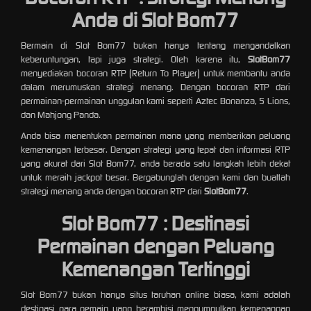
Anda di Slot Bom77
Bermain di Slot Bom77 bukan hanya tentang mengandalkan
keberuntungan, tapi juga strategi. Oleh karena itu,
SlotBom77
menyediakan bocoran RTP (Return To Player) untuk membantu anda
dalam merumuskan strategi menang. Dengan bocoran RTP dari
permainan-permainan unggulan kami seperti Aztec Bonanza, 5 Lions,
dan Mahjong Panda.
Anda bisa menentukan permainan mana yang memberikan peluang
kemenangan terbesar. Dengan strategi yang tepat dan informasi RTP
yang akurat dari Slot Bom77, anda berada satu langkah lebih dekat
untuk meraih jackpot besar. Bergabunglah dengan kami dan buatlah
strategi menang anda dengan bocoran RTP dari
SlotBom77
.
Slot Bom77 : Destinasi
Permainan dengan Peluang
Kemenangan Tertinggi
Slot Bom77 bukan hanya situs taruhan online biasa, kami adalah
destinasi para pemain yang berambisi mengumpulkan kemenangan