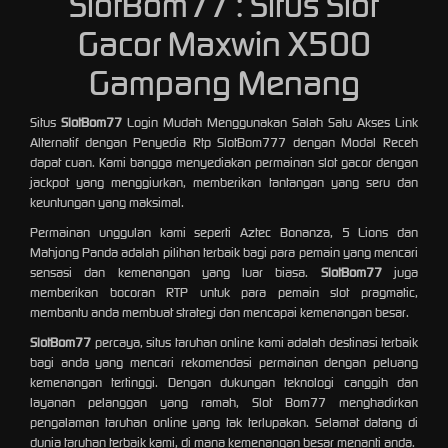
SlotBom77 : Situs Slot
Gacor Maxwin X500
Gampang Menang
Situs
SlotBom77
Login Mudah Menggunakan Salah Satu Akses Link
Alternatif dengan Penyedia Rtp SlotBom777 dengan Modal Receh
dapat cuan.
Kami bangga menyediakan permainan slot gacor dengan
jackpot yang menggiurkan, memberikan tantangan yang seru dan
keuntungan yang maksimal.
Permainan unggulan kami seperti Aztec Bonanza, 5 Lions dan
Mahjong Panda adalah pilihan terbaik bagi para pemain yang mencari
sensasi dan kemenangan yang luar biasa.
SlotBom77
juga
memberikan bocoran RTP untuk para pemain slot pragmatic,
membantu anda membuat strategi dan mencapai kemenangan besar.
SlotBom77
percaya, situs taruhan online kami adalah destinasi terbaik
bagi anda yang mencari rekomendasi permainan dengan peluang
kemenangan tertinggi. Dengan dukungan teknologi canggih dan
layanan pelanggan yang ramah, Slot Bom77 menghadirkan
pengalaman taruhan online yang tak terlupakan. Selamat datang di
dunia taruhan terbaik kami, di mana kemenangan besar menanti anda.