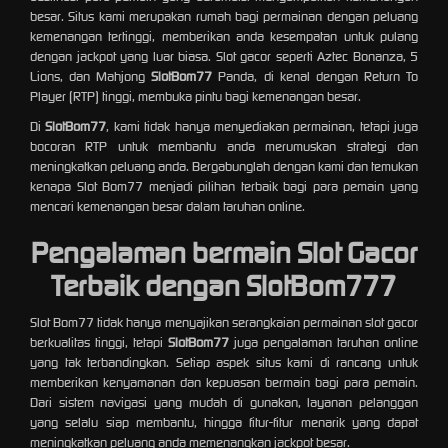
besar. Situs kami merupakan rumah bagi permainan dengan peluang
kemenangan tertinggi, memberikan anda kesempatan untuk pulang
dengan jackpot yang luar biasa. Slot gacor seperti Aztec Bonanza, 5
Lions, dan Mahjong
SlotBom77
Panda, di kenal dengan Return To
Player (RTP) tinggi, membuka pintu bagi kemenangan besar.
Di
SlotBom77
, kami tidak hanya menyediakan permainan, tetapi juga
bocoran RTP untuk membantu anda merumuskan strategi dan
meningkatkan peluang anda. Bergabunglah dengan kami dan temukan
kenapa Slot Bom77 menjadi pilihan terbaik bagi para pemain yang
mencari kemenangan besar dalam taruhan online.
Pengalaman bermain Slot Gacor
Terbaik dengan SlotBom777
Slot Bom77 tidak hanya menyajikan serangkaian permainan slot gacor
berkualitas tinggi, tetapi
SlotBom77
juga pengalaman taruhan online
yang tak terbandingkan. Setiap aspek situs kami di rancang untuk
memberikan kenyamanan dan kepuasan bermain bagi para pemain.
Dari sistem navigasi yang mudah di gunakan, layanan pelanggan
yang selalu siap membantu, hingga fitur-fitur menarik yang dapat
meningkatkan peluang anda memenangkan jackpot besar.