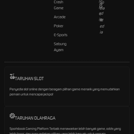
Crash
Game
Arcade
Poker
E-Sports
Sabung
Ayam
TARUHAN SLOT
Penyedia slot online dengan beragam pilihan game menarik yang memudahkan
pemain untuk mencapai jackpot
TARUHAN OLAHRAGA
Sportsbook Gaming Platform Terbaik menawarkan lebih banyak game, odds yang
lebih tinggi, dan menyediakan pilihan yang lebih banyak untuk pemain.