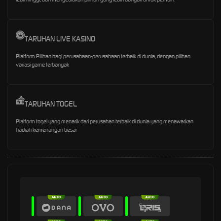
TARUHAN LIVE KASINO
Platform Pilihan bagi perusahaan-perusahaan terbaik di dunia, dengan pilihan
variasi game terbanyak
TARUHAN TOGEL
Platform togel yang menarik dari perusahan terbaik di dunia yang menawarkan
hadiah kemenangan besar