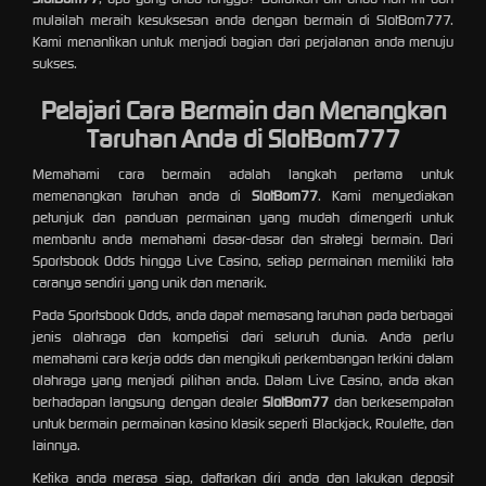
mulailah meraih kesuksesan anda dengan bermain di SlotBom777.
Kami menantikan untuk menjadi bagian dari perjalanan anda menuju
sukses.
Pelajari Cara Bermain dan Menangkan
Taruhan Anda di SlotBom777
Memahami cara bermain adalah langkah pertama untuk
memenangkan taruhan anda di
SlotBom77
. Kami menyediakan
petunjuk dan panduan permainan yang mudah dimengerti untuk
membantu anda memahami dasar-dasar dan strategi bermain. Dari
Sportsbook Odds hingga Live Casino, setiap permainan memiliki tata
caranya sendiri yang unik dan menarik.
Pada Sportsbook Odds, anda dapat memasang taruhan pada berbagai
jenis olahraga dan kompetisi dari seluruh dunia. Anda perlu
memahami cara kerja odds dan mengikuti perkembangan terkini dalam
olahraga yang menjadi pilihan anda. Dalam Live Casino, anda akan
berhadapan langsung dengan dealer
SlotBom77
dan berkesempatan
untuk bermain permainan kasino klasik seperti Blackjack, Roulette, dan
lainnya.
Ketika anda merasa siap, daftarkan diri anda dan lakukan deposit