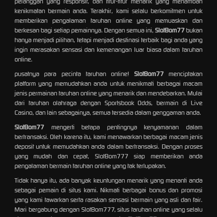
pelanggan yang responsif, dan fitur-fitur menarik yang menambah
kenikmatan bermain anda. Terakhir, kami selalu berkomitmen untuk
memberikan pengalaman taruhan online yang memuaskan dan
berkesan bagi setiap pemainnya. Dengan semua ini,
SlotBom77
bukan
hanya menjadi pilihan, tetapi menjadi destinasi terbaik bagi anda yang
ingin merasakan sensasi dan kemenangan luar biasa dalam taruhan
online.
pusatnya para pecinta taruhan online!
SlotBom77
menciptakan
platform yang memudahkan anda untuk menikmati berbagai macam
jenis permainan taruhan online yang menarik dan mendebarkan. Mulai
dari taruhan olahraga dengan Sportsbook Odds, bermain di Live
Casino, dan lain sebagainya, semua tersedia dalam genggaman anda.
SlotBom77
mengerti betapa pentingnya kenyamanan dalam
bertransaksi. Oleh karena itu, kami menawarkan berbagai macam jenis
deposit untuk memudahkan anda dalam bertransaksi. Dengan proses
yang mudah dan cepat, SlotBom777 siap memberikan anda
pengalaman bermain taruhan online yang tak terlupakan.
Tidak hanya itu, ada banyak keuntungan menarik yang menanti anda
sebagai pemain di situs kami. Nikmati berbagai bonus dan promosi
yang kami tawarkan serta rasakan sensasi bermain yang asli dan fair.
Mari bergabung dengan SlotBom777, situs taruhan online yang selalu