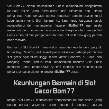
Slot Bom77 selalu berkomitmen untuk memberikan pengalaman
taruhan online yang memuaskan dan berkesan bagi setiap
pemainnya. Kami percaya bahwa kepuasan pemain adalah kunci
keberhasilan kami. Oleh karena itu, kami terus berupaya untuk
memperbarui dan meningkatkan layanan
SlotBom77
agar selalu
memenuhi dan melampaui harapan anda. Bergabunglah dengan Slot
Bom77 dan nikmati pengalaman taruhan online terbaik yang pernah
anda rasakan.
Bermain di Slot Bom77 menawarkan sejumlah keuntungan yang tak
tertandingi. Pertama, anda mendapatkan akses ke berbagai permainan
slot gacor berkualitas tinggi seperti Aztec Bonanza, 5 Lions, dan
Mahjong Panda. Kedua, kami memberikan bocoran RTP untuk
membantu anda merumuskan strategi menang dan meningkatkan
peluang anda untuk memenangkan
SlotBom77
besar.
Keuntungan Bermain di Slot
Gacor Bom77
Ketiga, Slot Bom77 menawarkan pengalaman taruhan online yang
unggul dengan antarmuka yang mudah di gunakan, layanan