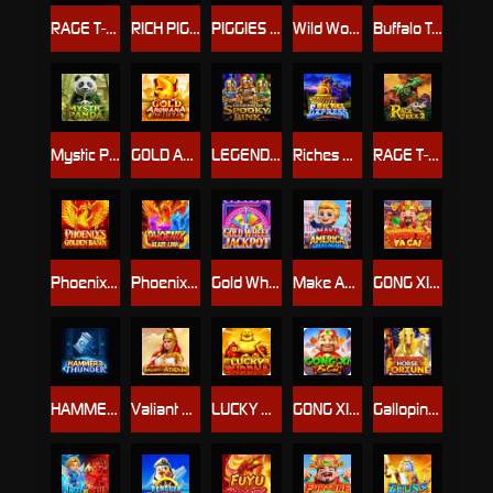
RAGE T-REX
RICH PIGGIES WORLD
PIGGIES WEALTHY ANGELIC
Wild Wolf Xtreme
Buffalo Triple Fury
Mystic Panda
GOLD AROWANA
LEGEND OF SPOOKY LINK
Riches Express
RAGE T-REX 2
Phoenix's Golden Basin
Phoenix Blaze Link
Gold Wheel Jackpot
Make America Great Again
GONG XI FA CAI
HAMMER OF THUNDER
Valiant of Athena
LUCKY BUDDHA
GONG XI FA CAI
Galloping Horse Fortune