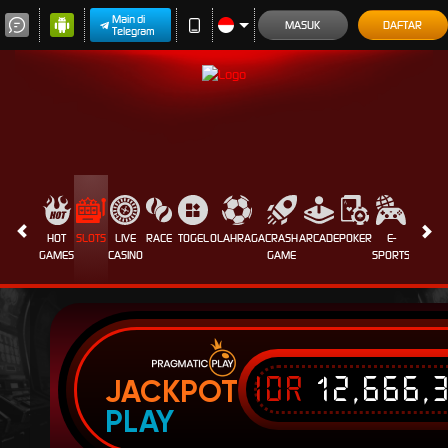
Main di
MASUK
DAFTAR
Telegram
HOT
SLOTS
LIVE
RACE
TOGEL
OLAHRAGA
CRASH
ARCADE
POKER
E-
SABUN
GAMES
CASINO
GAME
SPORTS
AYAM
IDR
12,666,
JACKPOT
PLAY