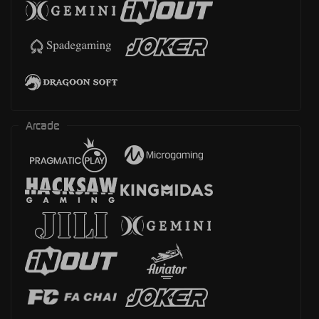
Arcade