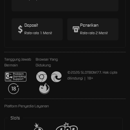
Deposit
Penarikan
Rata-rata 1 Menit
Rata-rata 2 Menit
Tanggung Jawab
Browser Yang
Bermain
Didukung
©2026 SLOTBOM77. Hak cipta
dilindungi | 18+
Platform Penyedia Layanan
Slots