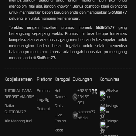
memperbanyak peluang anda untuk menang. Dan jika anda
mengalami hari sial, jangan khawatir. Bonus cashback kami dirancang
untuk meringankan beban kerugian anda dan memberikan
SlotBom77
peluang lain untuk mengejar kemenangan.
Terakhir, jangan lewatkan promosi menarik
SlotBom77
yang
berlangsung sepanjang waktu. Promosi ini bisa berupa turnamen,
kompetisi, atau acara khusus yang memberi anda kesempatan untuk
memenangkan hadiah besar. Ingatlah untuk selalu memeriksa
halaman promosi kami, karena ada banyak bonus dan promosi yang
menanti anda di
SlotBom77.
Kebijaksanaan
Platform
Kategori
Dukungan
Komunitas
TUTORIAL CARA
Promosi
Hot
+62819
Whatsa
DEPOSIT VIA QRIS
Games
13459
pp
Loyalty
991
Daftar
Slots
Instagra
Referral
SLOTBOM77
slotbom77
m
Live
official
Trik Menang Judi
Casino
Telegra
m
Race