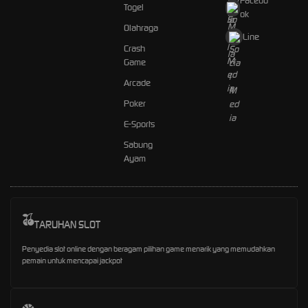
Facebo
Togel
ok
Olahraga
Line
Crash
Game
Arcade
Poker
E-Sports
Sabung
Ayam
TARUHAN SLOT
Penyedia slot online dengan beragam pilihan game menarik yang memudahkan
pemain untuk mencapai jackpot