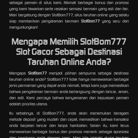
sebagai pemain di situs kami. Nikmati berbagai bonus dan promosi
yang kami tawarkan serta rasakan sensasi bermain yang asli dan fair.
Mari bergabung dengan SlotBom777, situs taruhan online yang selalu
siap memberikan pengalaman bermain
SlotBom77
yang seru dan
menguntungkan!
Mengapa Memilih SlotBom777
Slot Gacor Sebagai Destinasi
Taruhan Online Anda?
Mengapa
SlotBom77
menjadi pilihan sempurna sebagai destinasi
taruhan online anda? SlotBom777 tidak hanya menawarkan berbagai
jenis permainan yang dapat anda nikmati, tetapi kami juga memastikan
bahwa pengalaman bermain anda berlangsung dengan lancar, aman,
dan adil. Kami percaya bahwa kenyamanan dan kepuasan pemain
adalah prioritas utama.
Itu sebabnya, di SlotBom777, anda akan menemukan beragam
metode deposit yang mudah dan cepat, memastikan bahwa transaksi
anda berjalan lancar dan tanpa hambatan. Selain itu, kami terus
menawarkan berbagai bonus dan promosi menarik sebagai apresiasi
atas kemitraan anda dengan kami. Mari kita jelajahi dunia taruhan