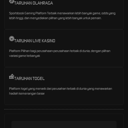
TARUHAN OLAHRAGA
Sportsbook Gaming Platform Terbaik menawarkan lebih banyak game, odds yang
lebih tinggi, dan menyediakan pilihan yang lebih banyak untuk pemain.
TARUHAN LIVE KASINO
Platform Pilihan bagi perusahaan-perusahaan terbaik di dunia, dengan pilihan
variasi game terbanyak
TARUHAN TOGEL
Platform togel yang menarik dari perusahan terbaik di dunia yang menawarkan
hadiah kemenangan besar