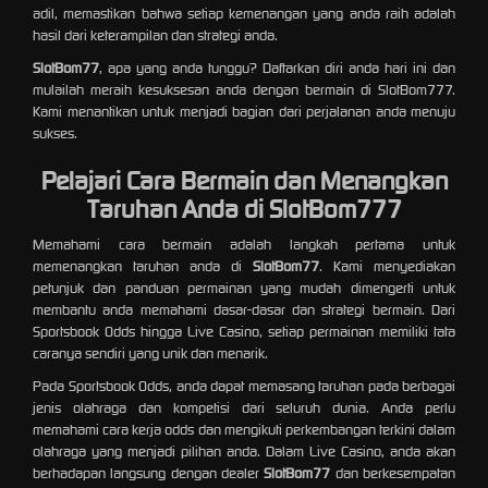
adil, memastikan bahwa setiap kemenangan yang anda raih adalah
hasil dari keterampilan dan strategi anda.
SlotBom77
, apa yang anda tunggu? Daftarkan diri anda hari ini dan
mulailah meraih kesuksesan anda dengan bermain di SlotBom777.
Kami menantikan untuk menjadi bagian dari perjalanan anda menuju
sukses.
Pelajari Cara Bermain dan Menangkan
Taruhan Anda di SlotBom777
Memahami cara bermain adalah langkah pertama untuk
memenangkan taruhan anda di
SlotBom77
. Kami menyediakan
petunjuk dan panduan permainan yang mudah dimengerti untuk
membantu anda memahami dasar-dasar dan strategi bermain. Dari
Sportsbook Odds hingga Live Casino, setiap permainan memiliki tata
caranya sendiri yang unik dan menarik.
Pada Sportsbook Odds, anda dapat memasang taruhan pada berbagai
jenis olahraga dan kompetisi dari seluruh dunia. Anda perlu
memahami cara kerja odds dan mengikuti perkembangan terkini dalam
olahraga yang menjadi pilihan anda. Dalam Live Casino, anda akan
berhadapan langsung dengan dealer
SlotBom77
dan berkesempatan