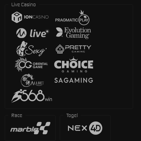
Live Casino
Race
Togel