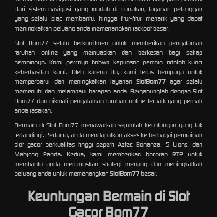
Dari sistem navigasi yang mudah di gunakan, layanan pelanggan
yang selalu siap membantu, hingga fitur-fitur menarik yang dapat
meningkatkan peluang anda memenangkan jackpot besar.
Slot Bom77 selalu berkomitmen untuk memberikan pengalaman
taruhan online yang memuaskan dan berkesan bagi setiap
pemainnya. Kami percaya bahwa kepuasan pemain adalah kunci
keberhasilan kami. Oleh karena itu, kami terus berupaya untuk
memperbarui dan meningkatkan layanan
SlotBom77
agar selalu
memenuhi dan melampaui harapan anda. Bergabunglah dengan Slot
Bom77 dan nikmati pengalaman taruhan online terbaik yang pernah
anda rasakan.
Bermain di Slot Bom77 menawarkan sejumlah keuntungan yang tak
tertandingi. Pertama, anda mendapatkan akses ke berbagai permainan
slot gacor berkualitas tinggi seperti Aztec Bonanza, 5 Lions, dan
Mahjong Panda. Kedua, kami memberikan bocoran RTP untuk
membantu anda merumuskan strategi menang dan meningkatkan
peluang anda untuk memenangkan
SlotBom77
besar.
Keuntungan Bermain di Slot
Gacor Bom77