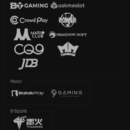
Poker
E-Sports