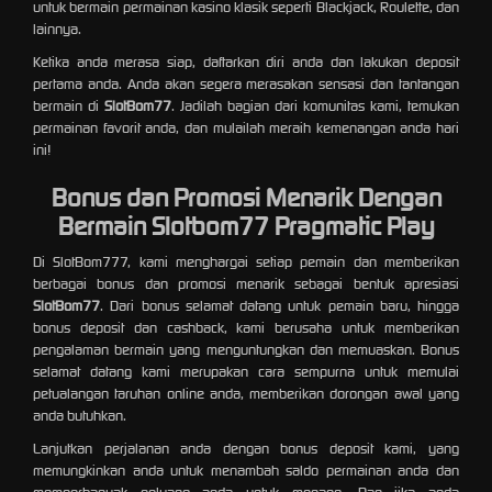
untuk bermain permainan kasino klasik seperti Blackjack, Roulette, dan
lainnya.
Ketika anda merasa siap, daftarkan diri anda dan lakukan deposit
pertama anda. Anda akan segera merasakan sensasi dan tantangan
bermain di
SlotBom77
. Jadilah bagian dari komunitas kami, temukan
permainan favorit anda, dan mulailah meraih kemenangan anda hari
ini!
Bonus dan Promosi Menarik Dengan
Bermain Slotbom77 Pragmatic Play
Di SlotBom777, kami menghargai setiap pemain dan memberikan
berbagai bonus dan promosi menarik sebagai bentuk apresiasi
SlotBom77
. Dari bonus selamat datang untuk pemain baru, hingga
bonus deposit dan cashback, kami berusaha untuk memberikan
pengalaman bermain yang menguntungkan dan memuaskan. Bonus
selamat datang kami merupakan cara sempurna untuk memulai
petualangan taruhan online anda, memberikan dorongan awal yang
anda butuhkan.
Lanjutkan perjalanan anda dengan bonus deposit kami, yang
memungkinkan anda untuk menambah saldo permainan anda dan