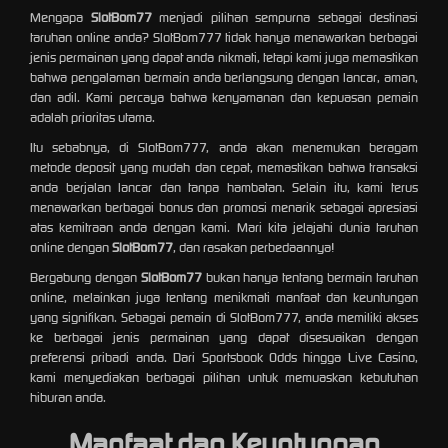
Mengapa
SlotBom77
menjadi pilihan sempurna sebagai destinasi
taruhan online anda? SlotBom777 tidak hanya menawarkan berbagai
jenis permainan yang dapat anda nikmati, tetapi kami juga memastikan
bahwa pengalaman bermain anda berlangsung dengan lancar, aman,
dan adil. Kami percaya bahwa kenyamanan dan kepuasan pemain
adalah prioritas utama.
Itu sebabnya, di SlotBom777, anda akan menemukan beragam
metode deposit yang mudah dan cepat, memastikan bahwa transaksi
anda berjalan lancar dan tanpa hambatan. Selain itu, kami terus
menawarkan berbagai bonus dan promosi menarik sebagai apresiasi
atas kemitraan anda dengan kami. Mari kita jelajahi dunia taruhan
online dengan
SlotBom77
, dan rasakan perbedaannya!
Bergabung dengan
SlotBom77
bukan hanya tentang bermain taruhan
online, melainkan juga tentang menikmati manfaat dan keuntungan
yang signifikan. Sebagai pemain di SlotBom777, anda memiliki akses
ke berbagai jenis permainan yang dapat disesuaikan dengan
preferensi pribadi anda. Dari Sportsbook Odds hingga Live Casino,
kami menyediakan berbagai pilihan untuk memuaskan kebutuhan
hiburan anda.
Manfaat dan Keuntungan