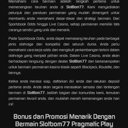
Memahami cara bermain adalah langkah pertama untuk
memenangkan taruhan anda di
SlotBom77
. Kami menyediakan
petunjuk dan panduan permainan yang mudah dimengerti untuk
membantu anda memahami dasar-dasar dan strategi bermain. Dari
Sportsbook Odds hingga Live Casino, setiap permainan memiliki tata
caranya sendiri yang unik dan menarik.
Pada Sportsbook Odds, anda dapat memasang taruhan pada berbagai
jenis olahraga dan kompetisi dari seluruh dunia. Anda perlu
memahami cara kerja odds dan mengikuti perkembangan terkini dalam
olahraga yang menjadi pilihan anda. Dalam Live Casino, anda akan
berhadapan langsung dengan dealer
SlotBom77
dan berkesempatan
untuk bermain permainan kasino klasik seperti Blackjack, Roulette, dan
lainnya.
Ketika anda merasa siap, daftarkan diri anda dan lakukan deposit
pertama anda. Anda akan segera merasakan sensasi dan tantangan
bermain di
SlotBom77
. Jadilah bagian dari komunitas kami, temukan
permainan favorit anda, dan mulailah meraih kemenangan anda hari
ini!
Bonus dan Promosi Menarik Dengan
Bermain Slotbom77 Pragmatic Play