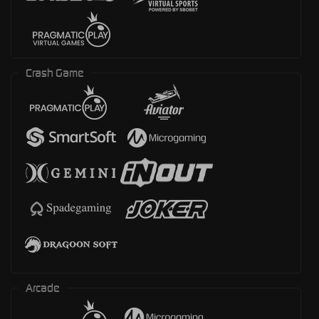
Crash Game
Arcade