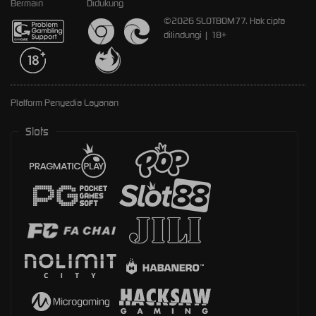
Bermain
Didukung
©2026 SLOTBOM77. Hak cipta
dilindungi | 18+
Platform Penyedia Layanan
Slots