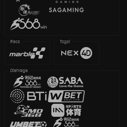
Race
Togel
Olahraga