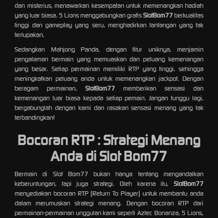
dan misterius, menawarkan kesempatan untuk memenangkan hadiah
yang luar biasa. 5 Lions menggabungkan grafis
SlotBom77
berkualitas
tinggi dan gameplay yang seru, menghadirkan tantangan yang tak
terlupakan.
Sedangkan Mahjong Panda, dengan fitur uniknya, menjamin
pengalaman bermain yang memuaskan dan peluang kemenangan
yang besar. Setiap permainan memiliki RTP yang tinggi, sehingga
meningkatkan peluang anda untuk memenangkan jackpot. Dengan
beragam permainan,
SlotBom77
memberikan sensasi dan
kemenangan luar biasa kepada setiap pemain. Jangan tunggu lagi,
bergabunglah dengan kami dan rasakan sensasi menang yang tak
terbandingkan!
Bocoran RTP : Strategi Menang
Anda di Slot Bom77
Bermain di Slot Bom77 bukan hanya tentang mengandalkan
keberuntungan, tapi juga strategi. Oleh karena itu,
SlotBom77
menyediakan bocoran RTP (Return To Player) untuk membantu anda
dalam merumuskan strategi menang. Dengan bocoran RTP dari
permainan-permainan unggulan kami seperti Aztec Bonanza, 5 Lions,