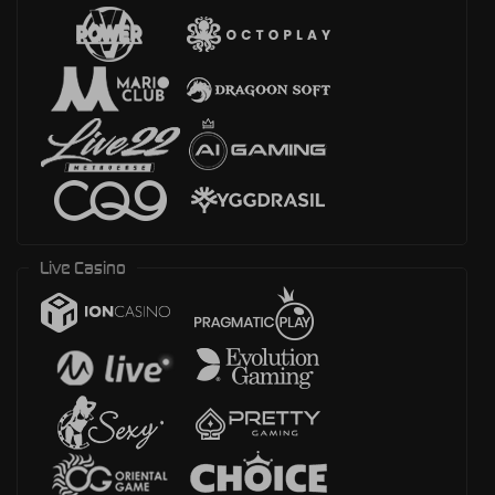
Live Casino