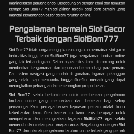
meningkatkan peluang anda. Bergabunglah dengan kami dan temukan
kenapa Slot Bom77 menjadi pilihan terbaik bagi para pemain yang
mencari kemenangan besar dalam taruhan online.
Pengalaman bermain Slot Gacor
Terbaik dengan SlotBom777
Slot Bom77 tidak hanya menyajikan serangkaian permainan slot gacor
berkualitas tinggi, tetapi
SlotBom77
juga pengalaman taruhan online
yang tak terbandingkan. Setiap aspek situs kami di rancang untuk
memberikan kenyamanan dan kepuasan bermain bagi para pemain.
Dari sistem navigasi yang mudah di gunakan, layanan pelanggan
yang selalu siap membantu, hingga fitur-fitur menarik yang dapat
meningkatkan peluang anda memenangkan jackpot besar.
Slot Bom77 selalu berkomitmen untuk memberikan pengalaman
taruhan online yang memuaskan dan berkesan bagi setiap
pemainnya. Kami percaya bahwa kepuasan pemain adalah kunci
keberhasilan kami. Oleh karena itu, kami terus berupaya untuk
memperbarui dan meningkatkan layanan
SlotBom77
agar selalu
memenuhi dan melampaui harapan anda. Bergabunglah dengan Slot
Bom77 dan nikmati pengalaman taruhan online terbaik yang pernah