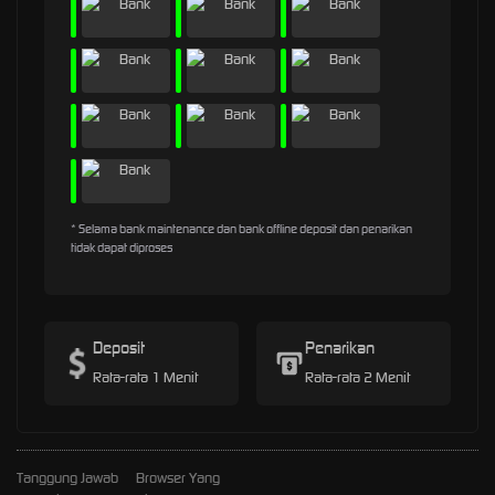
* Selama bank maintenance dan bank offline deposit dan penarikan
tidak dapat diproses
Deposit
Penarikan
Rata-rata 1 Menit
Rata-rata 2 Menit
Tanggung Jawab
Browser Yang