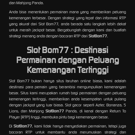
dan Mahjong Panda.
Anda bisa menentukan permainan mana yang memberikan peluang
kemenangan terbesar. Dengan strategi yang tepat dan informasi RTP
yang akurat dari Slot Bom77, anda berada satu langkah lebih dekat
untuk meraih jackpot besar. Bergabunglah dengan kami dan buatlah
strategi menang anda dengan bocoran RTP dari
SlotBom77
.
Slot Bom77 : Destinasi
Permainan dengan Peluang
Kemenangan Tertinggi
Slot Bom77 bukan hanya situs taruhan online biasa, kami adalah
destinasi para pemain yang berambisi mengumpulkan kemenangan
besar. Situs kami merupakan rumah bagi permainan dengan peluang
kemenangan tertinggi, memberikan anda kesempatan untuk pulang
dengan jackpot yang luar biasa. Slot gacor seperti Aztec Bonanza, 5
Lions, dan Mahjong
SlotBom77
Panda, di kenal dengan Return To
Player (RTP) tinggi, membuka pintu bagi kemenangan besar.
Di
SlotBom77
, kami tidak hanya menyediakan permainan, tetapi juga
bocoran RTP untuk membantu anda merumuskan strategi dan