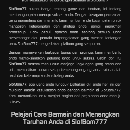
Raih Kesuksesan Anda dengan Bermain di SlotBom77
SlotBom77
bukan hanya tentang game dan taruhan, ini tentang
membangun jalan menuju sukses anda. Dengan beragam permainan
yang menantang dan menarik, kami memberi anda kesempatan untuk
mengasah keterampilan dan strategi anda, sambil menikmati
prosesnya. Tidak peduli apakah anda seorang pemula yang
bersemangat atau pemain berpengalaman yang mencari tantangan
baru, SlotBom777 menyediakan platform yang sempurna.
Dengan menawarkan berbagai bonus dan promosi, kami membantu
anda memaksimalkan peluang anda untuk sukses. Lebih dari itu,
SlotBom77
berkomitmen untuk menjaga lingkungan yang aman dan
adil, memastikan bahwa setiap kemenangan yang anda raih adalah
hasil dari keterampilan dan strategi anda.
SlotBom77
, apa yang anda tunggu? Daftarkan diri anda hari ini dan
mulailah meraih kesuksesan anda dengan bermain di SlotBom777.
Kami menantikan untuk menjadi bagian dari perjalanan anda menuju
sukses.
Pelajari Cara Bermain dan Menangkan
Taruhan Anda di SlotBom777