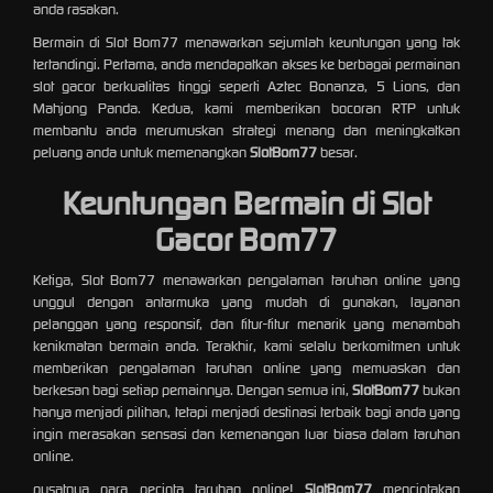
anda rasakan.
Bermain di Slot Bom77 menawarkan sejumlah keuntungan yang tak
tertandingi. Pertama, anda mendapatkan akses ke berbagai permainan
slot gacor berkualitas tinggi seperti Aztec Bonanza, 5 Lions, dan
Mahjong Panda. Kedua, kami memberikan bocoran RTP untuk
membantu anda merumuskan strategi menang dan meningkatkan
peluang anda untuk memenangkan
SlotBom77
besar.
Keuntungan Bermain di Slot
Gacor Bom77
Ketiga, Slot Bom77 menawarkan pengalaman taruhan online yang
unggul dengan antarmuka yang mudah di gunakan, layanan
pelanggan yang responsif, dan fitur-fitur menarik yang menambah
kenikmatan bermain anda. Terakhir, kami selalu berkomitmen untuk
memberikan pengalaman taruhan online yang memuaskan dan
berkesan bagi setiap pemainnya. Dengan semua ini,
SlotBom77
bukan
hanya menjadi pilihan, tetapi menjadi destinasi terbaik bagi anda yang
ingin merasakan sensasi dan kemenangan luar biasa dalam taruhan
online.
pusatnya para pecinta taruhan online!
SlotBom77
menciptakan