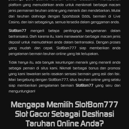
platform yang memudahkan anda untuk menikmati berbagai macam
jenis permainan taruhan online yang menarik dan mendebarkan. Mulai
dari taruhan olahraga dengan Sportsbook Odds, bermain di Live
Casino, dan lain sebagainya, semua tersedia dalam genggaman anda.
SlotBom77
mengerti betapa pentingnya kenyamanan dalam
bertransaksi. Oleh karena itu, kami menawarkan berbagai macam jenis
deposit untuk memudahkan anda dalam bertransaksi. Dengan proses
yang mudah dan cepat, SlotBom777 siap memberikan anda
pengalaman bermain taruhan online yang tak terlupakan.
Tidak hanya itu, ada banyak keuntungan menarik yang menanti anda
sebagai pemain di situs kami. Nikmati berbagai bonus dan promosi
yang kami tawarkan serta rasakan sensasi bermain yang asli dan fair.
Mari bergabung dengan SlotBom777, situs taruhan online yang selalu
siap memberikan pengalaman bermain
SlotBom77
yang seru dan
menguntungkan!
Mengapa Memilih SlotBom777
Slot Gacor Sebagai Destinasi
Taruhan Online Anda?