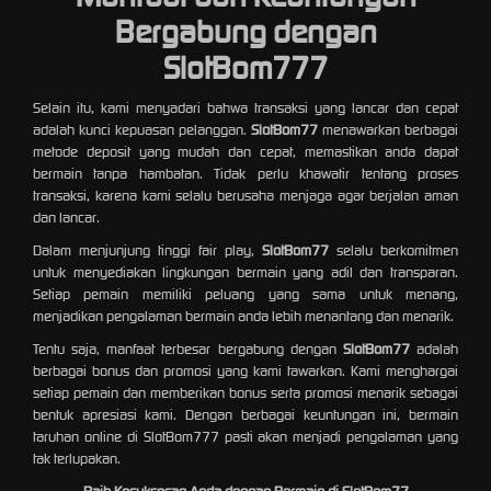
Bergabung dengan
SlotBom777
Selain itu, kami menyadari bahwa transaksi yang lancar dan cepat
adalah kunci kepuasan pelanggan.
SlotBom77
menawarkan berbagai
metode deposit yang mudah dan cepat, memastikan anda dapat
bermain tanpa hambatan. Tidak perlu khawatir tentang proses
transaksi, karena kami selalu berusaha menjaga agar berjalan aman
dan lancar.
Dalam menjunjung tinggi fair play,
SlotBom77
selalu berkomitmen
untuk menyediakan lingkungan bermain yang adil dan transparan.
Setiap pemain memiliki peluang yang sama untuk menang,
menjadikan pengalaman bermain anda lebih menantang dan menarik.
Tentu saja, manfaat terbesar bergabung dengan
SlotBom77
adalah
berbagai bonus dan promosi yang kami tawarkan. Kami menghargai
setiap pemain dan memberikan bonus serta promosi menarik sebagai
bentuk apresiasi kami. Dengan berbagai keuntungan ini, bermain
taruhan online di SlotBom777 pasti akan menjadi pengalaman yang
tak terlupakan.