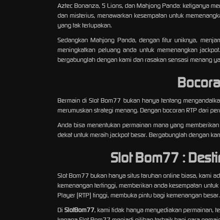
Aztec Bonanza, 5 Lions, dan Mahjong Panda: ketiganya mer
dan misterius, menawarkan kesempatan untuk memenangka
yang tak terlupakan.
Sedangkan Mahjong Panda, dengan fitur uniknya, menja
meningkatkan peluang anda untuk memenangkan jackpo
bergabunglah dengan kami dan rasakan sensasi menang yan
Bocora
Bermain di Slot Bom77 bukan hanya tentang mengandalkan k
merumuskan strategi menang. Dengan bocoran RTP dari per
Anda bisa menentukan permainan mana yang memberikan pel
dekat untuk meraih jackpot besar. Bergabunglah dengan ka
Slot Bom77 : Des
Slot Bom77 bukan hanya situs taruhan online biasa, kami
kemenangan tertinggi, memberikan anda kesempatan untuk p
Player (RTP) tinggi, membuka pintu bagi kemenangan besar.
Di
SlotBom77
, kami tidak hanya menyediakan permainan, 
kenapa Slot Bom77 menjadi pilihan terbaik bagi para pema