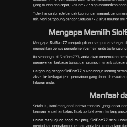
yang mudah dan cepat, SlotBom777 siap memberikan anda p
Tidak hanya itu, ada banyak keuntungan menarik yang menan
fair. Mari bergabung dengan SlotBom777, situs taruhan on
Mengapa Memilih Slot
Mengapa
SlotBom77
menjadi pilihan sempurna sebagai d
memastikan bahwa pengalaman bermain anda berlangsung d
Itu sebabnya, di SlotBom777, anda akan menemukan berag
menawarkan berbagai bonus dan promosi menarik sebagai apr
Bergabung dengan
SlotBom77
bukan hanya tentang bermai
akses ke berbagai jenis permainan yang dapat disesuaikan
hiburan anda.
Manfaat d
Selain itu, kami menyadari bahwa transaksi yang lancar d
bermain tanpa hambatan. Tidak perlu khawatir tentang prose
Dalam menjunjung tinggi fair play,
SlotBom77
selalu ber
menjadikan pengalaman bermain anda lebih menantang dan