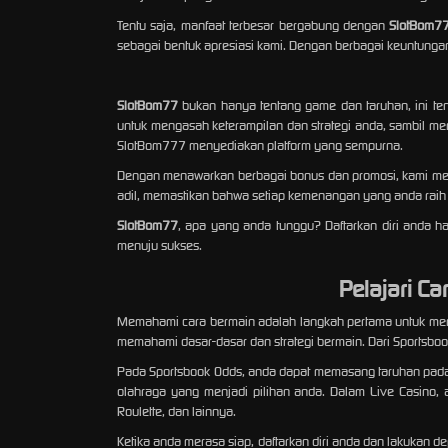
Tentu saja, manfaat terbesar bergabung dengan
SlotBom7
sebagai bentuk apresiasi kami. Dengan berbagai keuntungan
SlotBom77
bukan hanya tentang game dan taruhan, ini 
untuk mengasah keterampilan dan strategi anda, sambil m
SlotBom777 menyediakan platform yang sempurna.
Dengan menawarkan berbagai bonus dan promosi, kami mem
adil, memastikan bahwa setiap kemenangan yang anda raih ad
SlotBom77
, apa yang anda tunggu? Daftarkan diri anda h
menuju sukses.
Pelajari C
Memahami cara bermain adalah langkah pertama untuk m
memahami dasar-dasar dan strategi bermain. Dari Sportsbook
Pada Sportsbook Odds, anda dapat memasang taruhan pada b
olahraga yang menjadi pilihan anda. Dalam Live Casino
Roulette, dan lainnya.
Ketika anda merasa siap, daftarkan diri anda dan lakukan 