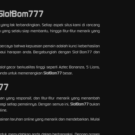
 SlotBom777
yang tak terbandingkan. Setiap aspek situs kami di rancang
ng selalu siap membantu, hingga fitur-fitur menarik yang
percaya bahwa kepuasan pemain adalah kunci keberhasilan
aui harapan anda. Bergabunglah dengan Slot Bom77 dan
 gacor berkualitas tinggi seperti Aztec Bonanza, 5 Lions,
g anda untuk memenangkan
SlotBom77
besar.
m77
 yang responsif, dan fitur-fitur menarik yang menambah
bagi setiap pemainnya. Dengan semua ini,
SlotBom77
bukan
line.
inan taruhan online yang menarik dan mendebarkan. Mulai
 untuk memudahkan anda dalam bertransaksi. Dengan proses