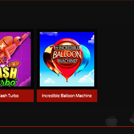
Cash Turbo
Incredible Balloon Machine