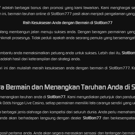
7
adalah berbagai bonus dan promosi yang kami tawarkan. Kami menghargai se
 ini, bermain taruhan online di SlotBom777 pasti akan menjadi pengalaman yang 
Raih Kesuksesan Anda dengan Bermain di SlotBom77
tentang membangun jalan menuju sukses anda. Dengan beragam permainan yan
enikmati prosesnya. Tidak peduli apakah anda seorang pemula yang bersemanga
bantu anda memaksimalkan peluang anda untuk sukses. Lebih dari itu,
SlotBo
alah hasil dari keterampilan dan strategi anda.
ari ini dan mulailah meraih kesuksesan anda dengan bermain di SlotBom777. K
ara Bermain dan Menangkan Taruhan Anda di
emenangkan taruhan anda di
SlotBom77
. Kami menyediakan petunjuk dan pandu
 Odds hingga Live Casino, setiap permainan memiliki tata caranya sendiri yang u
erbagai jenis olahraga dan kompetisi dari seluruh dunia. Anda perlu memahami
, anda akan berhadapan langsung dengan dealer
SlotBom77
dan berkesempatan 
deposit pertama anda. Anda akan segera merasakan sensasi dan tantangan bermai