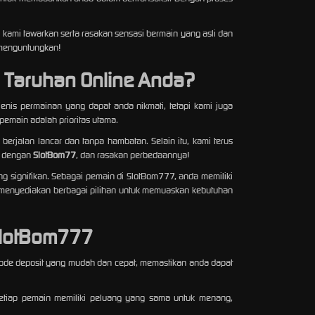
 kami tawarkan serta rasakan sensasi bermain yang asli dan
menguntungkan!
 Taruhan Online Anda?
enis permainan yang dapat anda nikmati, tetapi kami juga
main adalah prioritas utama.
jalan lancar dan tanpa hambatan. Selain itu, kami terus
ne dengan
SlotBom77
, dan rasakan perbedaannya!
g signifikan. Sebagai pemain di SlotBom777, anda memiliki
mi menyediakan berbagai pilihan untuk memuaskan kebutuhan
SlotBom777
de deposit yang mudah dan cepat, memastikan anda dapat
Setiap pemain memiliki peluang yang sama untuk menang,