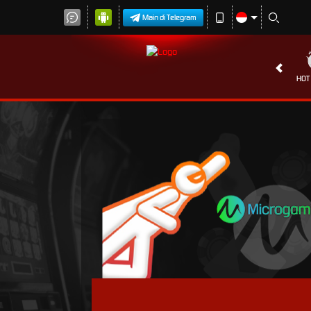
Main di Telegram
HOT