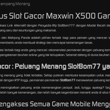
0 Gampang Menang
itus Slot Gacor Maxwin X500 
es Link Alternatif dengan Penyedia Rtp SlotBom777 dengan Modal Receh da
yang seru dan keuntungan yang maksimal.
s dan Mahjong Panda adalah pilihan terbaik bagi para pemain yang mencari 
, membantu anda membuat strategi dan mencapai kemenangan besar.
inasi terbaik bagi anda yang mencari rekomendasi permainan dengan peluang ke
ngalaman taruhan online yang tak terlupakan. Selamat datang di dunia taruhan
acor : Peluang Menang SlotBom77 ya
ang menang yang tidak terbatas. Setiap putaran membuka kesempatan untuk m
kali dengan RTP tinggi, permainan-permainan
SlotBom77
menawarkan peluang kem
tuk meningkatkan peluang anda memenangkan jackpot. Jadi, tunggu apalagi? S
 lebih banyak kemenangan, dan lebih banyak kegembiraan menanti anda di situs 
engakses Semua Game Mobile Men