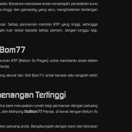
77. Aztec Bonanza membawa anda menjelajahi peradaban kuno
tas tinggi dan gameplay yang seru, menghadirkan tantangan
. Setiap permainan memiliki RTP yang tinggi, sehingga
 luar biasa kepada setiap pemain. Jangan tunggu lagi,
t Bom77
coran RTP (Return To Player) untuk membantu anda dalam
Panda.
g akurat dari Slot Bom77, anda berada satu langkah lebih
enangan Tertinggi
Situs kami merupakan rumah bagi permainan dengan peluang
ns, dan Mahjong
SlotBom77
Panda, di kenal dengan Return To
atkan peluang anda. Bergabunglah dengan kami dan temukan