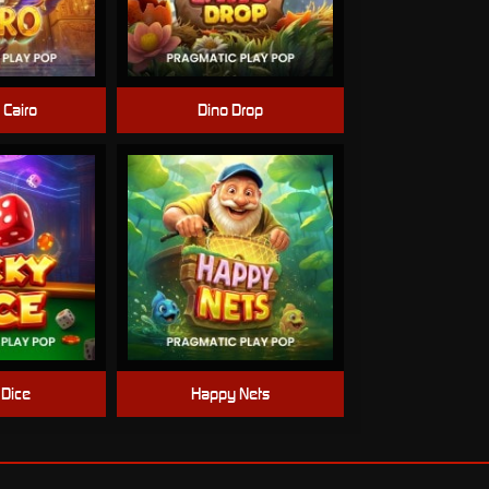
 Cairo
Dino Drop
 Dice
Happy Nets