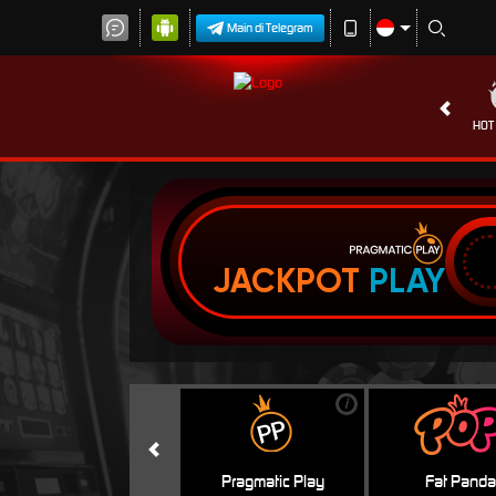
Main di Telegram
HOT
JACKPOT
PLAY
i
Pragmatic Play
Fat Pand