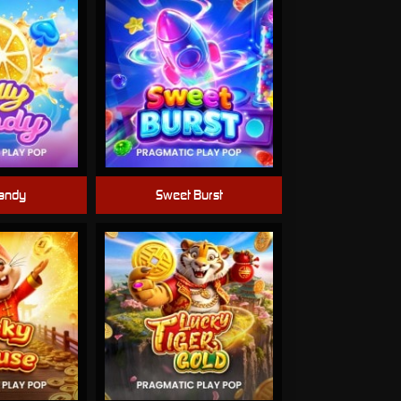
Gates of Olympus 1000
Candy
Sweet Burst