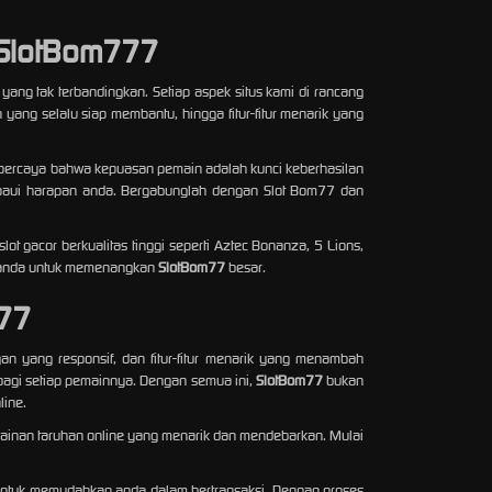
 SlotBom777
yang tak terbandingkan. Setiap aspek situs kami di rancang
ng selalu siap membantu, hingga fitur-fitur menarik yang
percaya bahwa kepuasan pemain adalah kunci keberhasilan
aui harapan anda. Bergabunglah dengan Slot Bom77 dan
 gacor berkualitas tinggi seperti Aztec Bonanza, 5 Lions,
g anda untuk memenangkan
SlotBom77
besar.
m77
 yang responsif, dan fitur-fitur menarik yang menambah
bagi setiap pemainnya. Dengan semua ini,
SlotBom77
bukan
line.
inan taruhan online yang menarik dan mendebarkan. Mulai
 untuk memudahkan anda dalam bertransaksi. Dengan proses