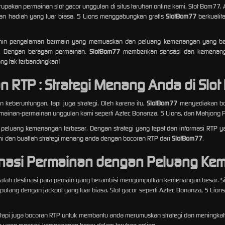
upakan permainan slot gacor unggulan di situs taruhan online kami, Slot Bom
n hadiah yang luar biasa. 5 Lions menggabungkan grafis
SlotBom77
berkuali
min pengalaman bermain yang memuaskan dan peluang kemenangan yang besar
t. Dengan beragam permainan,
SlotBom77
memberikan sensasi dan kemenangan
g tak terbandingkan!
n RTP : Strategi Menang Anda di Slo
eberuntungan, tapi juga strategi. Oleh karena itu,
SlotBom77
menyediakan bo
mainan-permainan unggulan kami seperti Aztec Bonanza, 5 Lions, dan Mahjong 
uang kemenangan terbesar. Dengan strategi yang tepat dan informasi RTP yan
mi dan buatlah strategi menang anda dengan bocoran RTP dari
SlotBom77
.
tinasi Permainan dengan Peluang Kem
 adalah destinasi para pemain yang berambisi mengumpulkan kemenangan besar. 
ulang dengan jackpot yang luar biasa. Slot gacor seperti Aztec Bonanza, 5 Lio
tetapi juga bocoran RTP untuk membantu anda merumuskan strategi dan meningk