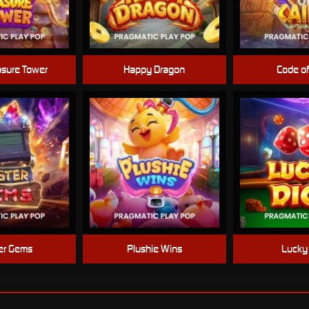
easure Tower
Happy Dragon
Code of
er Gems
Plushie Wins
Lucky